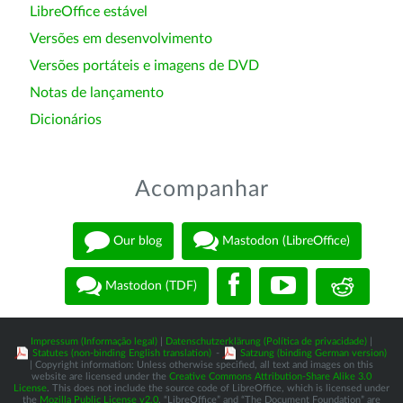
LibreOffice estável
Versões em desenvolvimento
Versões portáteis e imagens de DVD
Notas de lançamento
Dicionários
Acompanhar
Our blog
Mastodon (LibreOffice)
Mastodon (TDF)
Impressum (Informação legal)
|
Datenschutzerklärung (Política de privacidade)
|
Statutes (non-binding English translation)
-
Satzung (binding German version)
| Copyright information: Unless otherwise specified, all text and images on this
website are licensed under the
Creative Commons Attribution-Share Alike 3.0
License
. This does not include the source code of LibreOffice, which is licensed under
the
Mozilla Public License v2.0
. “LibreOffice” and “The Document Foundation” are