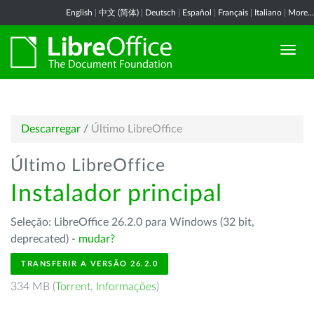
English
|
中文 (简体)
|
Deutsch
|
Español
|
Français
|
Italiano
|
More...
Descarregar
/
Último LibreOffice
Último LibreOffice
Instalador principal
Seleção: LibreOffice 26.2.0 para Windows (32 bit,
deprecated) -
mudar?
TRANSFERIR A VERSÃO 26.2.0
334 MB (
Torrent
,
Informações
)