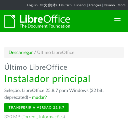
English
|
中文 (简体)
|
Deutsch
|
Español
|
Français
|
Italiano
|
More...
Descarregar
/
Último LibreOffice
Último LibreOffice
Instalador principal
Seleção: LibreOffice 25.8.7 para Windows (32 bit,
deprecated) -
mudar?
TRANSFERIR A VERSÃO 25.8.7
330 MB (
Torrent
,
Informações
)