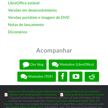
LibreOffice estável
Versões em desenvolvimento
Versões portáteis e imagens de DVD
Notas de lançamento
Dicionários
Acompanhar
Our blog
Mastodon (LibreOffice)
Mastodon (TDF)
Impressum (Informação legal)
|
Datenschutzerklärung (Política de privacidade)
|
Statutes (non-binding English translation)
-
Satzung (binding German version)
| Copyright information: Unless otherwise specified, all text and images on this
website are licensed under the
Creative Commons Attribution-Share Alike 3.0
License
. This does not include the source code of LibreOffice, which is licensed under
the
Mozilla Public License v2.0
. “LibreOffice” and “The Document Foundation” are