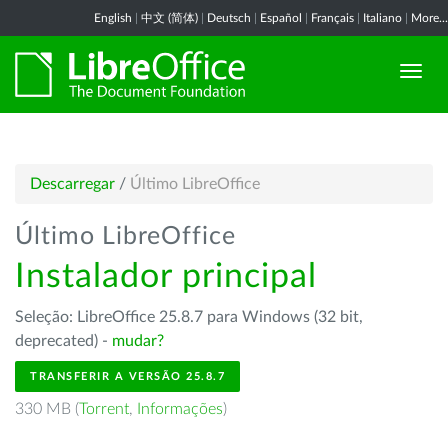
English
|
中文 (简体)
|
Deutsch
|
Español
|
Français
|
Italiano
|
More...
Descarregar
/
Último LibreOffice
Último LibreOffice
Instalador principal
Seleção: LibreOffice 25.8.7 para Windows (32 bit,
deprecated) -
mudar?
TRANSFERIR A VERSÃO 25.8.7
330 MB (
Torrent
,
Informações
)