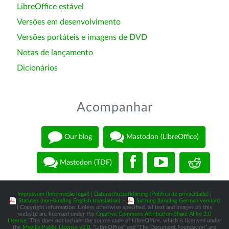
LibreOffice estável
Versões em desenvolvimento
Versões portáteis e imagens de DVD
Notas de lançamento
Dicionários
Acompanhar
Our blog
Mastodon (LibreOffice)
Mastodon (TDF)
Impressum (Informação legal)
|
Datenschutzerklärung (Política de privacidade)
|
Statutes (non-binding English translation)
-
Satzung (binding German version)
| Copyright information: Unless otherwise specified, all text and images on this
website are licensed under the
Creative Commons Attribution-Share Alike 3.0
License
. This does not include the source code of LibreOffice, which is licensed under
the
Mozilla Public License v2.0
. “LibreOffice” and “The Document Foundation” are