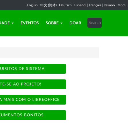
English
|
中文 (简体)
|
Deutsch
|
Español
|
Français
|
Italiano
|
More...
DADE
EVENTOS
SOBRE
DOAR
UISITOS DE SISTEMA
TE-SE AO PROJETO!
A MAIS COM O LIBREOFFICE
UMENTOS BONITOS