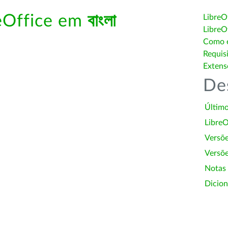
reOffice em
বাংলা
LibreO
LibreO
Como é
Requis
Extens
De
Último
LibreO
Versõ
Versõe
Notas
Dicion