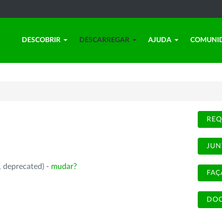
DESCOBRIR
DESCARREGAR
AJUDA
COMUNI
REQ
JUN
, deprecated) -
mudar?
FAÇ
DOC