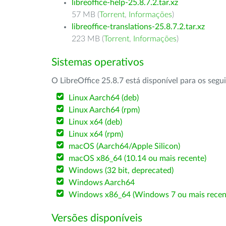
libreoffice-help-25.8.7.2.tar.xz
57 MB (
Torrent
,
Informações
)
libreoffice-translations-25.8.7.2.tar.xz
223 MB (
Torrent
,
Informações
)
Sistemas operativos
O LibreOffice 25.8.7 está disponível para os segu
Linux Aarch64 (deb)
Linux Aarch64 (rpm)
Linux x64 (deb)
Linux x64 (rpm)
macOS (Aarch64/Apple Silicon)
macOS x86_64 (10.14 ou mais recente)
Windows (32 bit, deprecated)
Windows Aarch64
Windows x86_64 (Windows 7 ou mais recen
Versões disponíveis