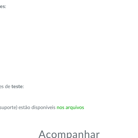
ões
:
ões de
teste
:
suporte) estão disponíveis
nos arquivos
Acompanhar