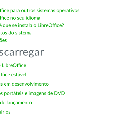
ffice para outros sistemas operativos
ffice no seu idioma
 que se instala o LibreOffice?
itos do sistema
ões
scarregar
 LibreOffice
ffice estável
es em desenvolvimento
s portáteis e imagens de DVD
 de lançamento
ários