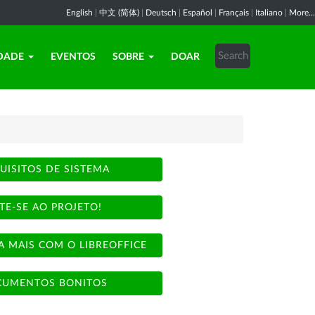
English
|
中文 (简体)
|
Deutsch
|
Español
|
Français
|
Italiano
|
More...
DADE
EVENTOS
SOBRE
DOAR
UISITOS DE SISTEMA
TE-SE AO PROJETO!
A MAIS COM O LIBREOFFICE
UMENTOS BONITOS