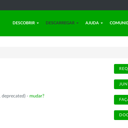
DESCOBRIR
DESCARREGAR
AJUDA
COMUNI
REQ
JUN
, deprecated) -
mudar?
FAÇ
DOC