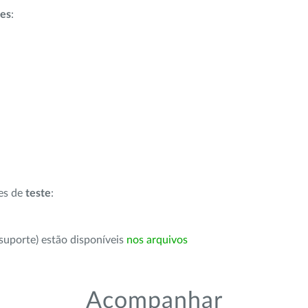
ões
:
ões de
teste
:
suporte) estão disponíveis
nos arquivos
Acompanhar