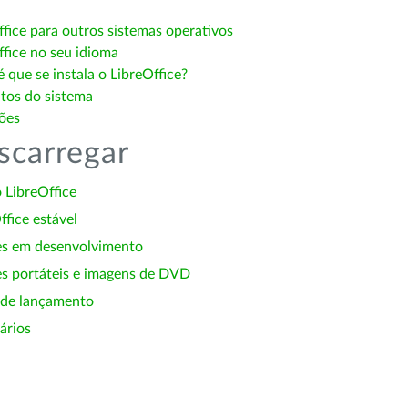
ffice para outros sistemas operativos
ffice no seu idioma
 que se instala o LibreOffice?
itos do sistema
ões
scarregar
 LibreOffice
ffice estável
es em desenvolvimento
s portáteis e imagens de DVD
 de lançamento
ários