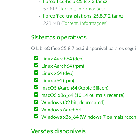
libreoffice-help-25.8.7.2.tar.xz
57 MB (
Torrent
,
Informações
)
libreoffice-translations-25.8.7.2.tar.xz
223 MB (
Torrent
,
Informações
)
Sistemas operativos
O LibreOffice 25.8.7 está disponível para os segu
Linux Aarch64 (deb)
Linux Aarch64 (rpm)
Linux x64 (deb)
Linux x64 (rpm)
macOS (Aarch64/Apple Silicon)
macOS x86_64 (10.14 ou mais recente)
Windows (32 bit, deprecated)
Windows Aarch64
Windows x86_64 (Windows 7 ou mais recen
Versões disponíveis