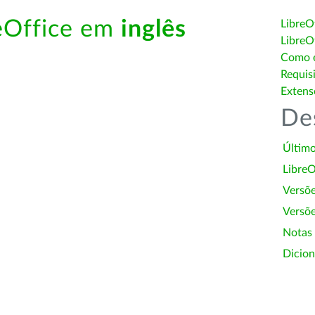
reOffice em
inglês
LibreO
LibreO
Como é
Requis
Extens
De
Último
LibreO
Versõ
Versõe
Notas
Dicion