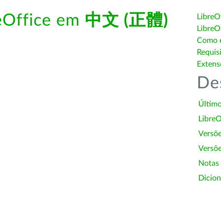
reOffice em
中文 (正體)
LibreO
LibreO
Como é
Requis
Extens
De
Último
LibreO
Versõ
Versõe
Notas
Dicion