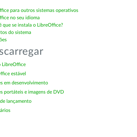
ffice para outros sistemas operativos
ffice no seu idioma
 que se instala o LibreOffice?
itos do sistema
ões
scarregar
 LibreOffice
ffice estável
es em desenvolvimento
s portáteis e imagens de DVD
 de lançamento
ários