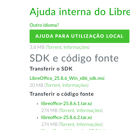
Ajuda interna do Lib
Outro idioma?
AJUDA PARA UTILIZAÇÃO LOCAL
3.8 MB (
Torrent
,
Informações
)
SDK e código fonte
Transferir o SDK
LibreOffice_25.8.6_Win_x86_sdk.msi
20 MB (
Torrent
,
Informações
)
Transferir o código fonte
libreoffice-25.8.6.1.tar.xz
274 MB (
Torrent
,
Informações
)
libreoffice-25.8.6.2.tar.xz
274 MB (
Torrent
,
Informações
)