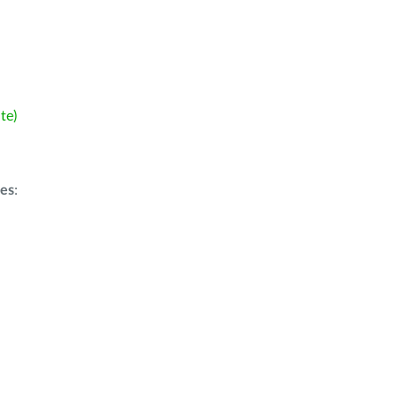
te)
ões
: