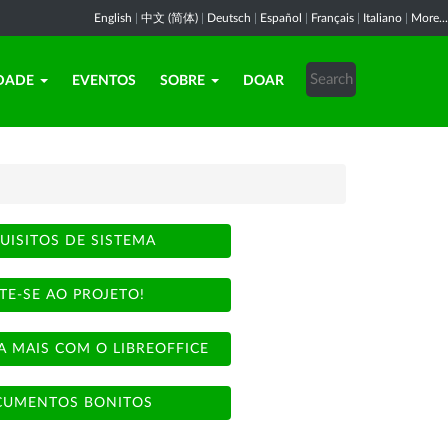
English
|
中文 (简体)
|
Deutsch
|
Español
|
Français
|
Italiano
|
More...
DADE
EVENTOS
SOBRE
DOAR
UISITOS DE SISTEMA
TE-SE AO PROJETO!
A MAIS COM O LIBREOFFICE
UMENTOS BONITOS