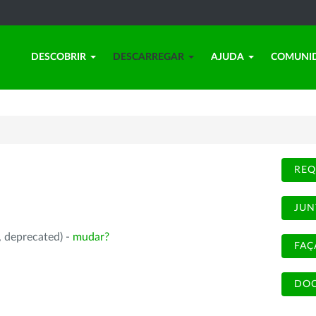
DESCOBRIR
DESCARREGAR
AJUDA
COMUNI
REQ
JUN
, deprecated) -
mudar?
FAÇ
DOC