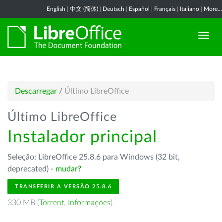
English
|
中文 (简体)
|
Deutsch
|
Español
|
Français
|
Italiano
|
More...
Descarregar
/
Último LibreOffice
Último LibreOffice
Instalador principal
Seleção: LibreOffice 25.8.6 para Windows (32 bit,
deprecated) -
mudar?
TRANSFERIR A VERSÃO 25.8.6
330 MB (
Torrent
,
Informações
)