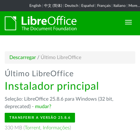
English
|
中文 (简体)
|
Deutsch
|
Español
|
Français
|
Italiano
|
More...
Descarregar
/
Último LibreOffice
Último LibreOffice
Instalador principal
Seleção: LibreOffice 25.8.6 para Windows (32 bit,
deprecated) -
mudar?
TRANSFERIR A VERSÃO 25.8.6
330 MB (
Torrent
,
Informações
)