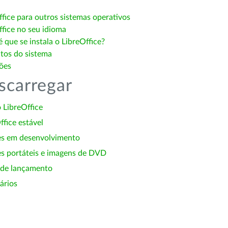
ffice para outros sistemas operativos
ffice no seu idioma
 que se instala o LibreOffice?
itos do sistema
ões
scarregar
 LibreOffice
ffice estável
es em desenvolvimento
s portáteis e imagens de DVD
 de lançamento
ários