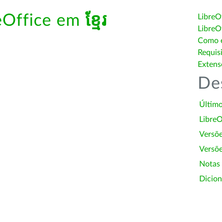
reOffice em
ខ្មែរ
LibreO
LibreO
Como é
Requis
Extens
De
Último
LibreO
Versõ
Versõe
Notas
Dicion