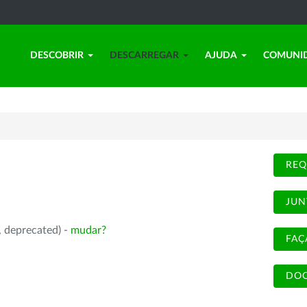
DESCOBRIR
DESCARREGAR
AJUDA
COMUNI
REQ
JUN
, deprecated) -
mudar?
FAÇ
DOC