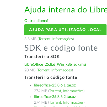
Ajuda interna do Lib
Outro idioma?
AJUDA PARA UTILIZAÇÃO LOCAL
3.8 MB (
Torrent
,
Informações
)
SDK e código fonte
Transferir o SDK
LibreOffice_25.8.6_Win_x86_sdk.msi
20 MB (
Torrent
,
Informações
)
Transferir o código fonte
libreoffice-25.8.6.1.tar.xz
274 MB (
Torrent
,
Informações
)
libreoffice-25.8.6.2.tar.xz
274 MB (
Torrent
,
Informações
)