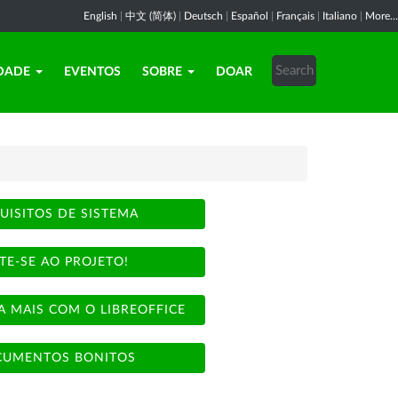
English
|
中文 (简体)
|
Deutsch
|
Español
|
Français
|
Italiano
|
More...
DADE
EVENTOS
SOBRE
DOAR
UISITOS DE SISTEMA
TE-SE AO PROJETO!
A MAIS COM O LIBREOFFICE
UMENTOS BONITOS