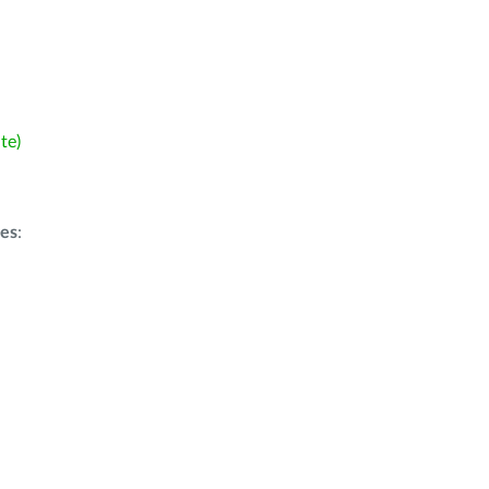
te)
ões
: