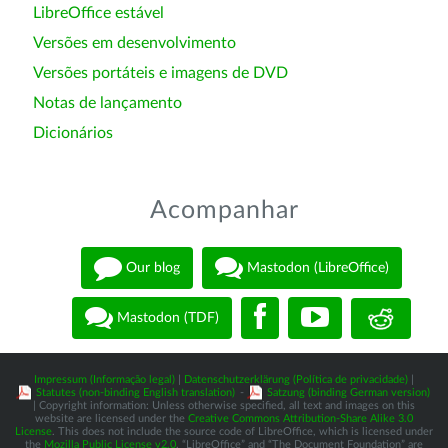
LibreOffice estável
Versões em desenvolvimento
Versões portáteis e imagens de DVD
Notas de lançamento
Dicionários
Acompanhar
Our blog
Mastodon (LibreOffice)
Mastodon (TDF)
Impressum (Informação legal)
|
Datenschutzerklärung (Política de privacidade)
|
Statutes (non-binding English translation)
-
Satzung (binding German version)
| Copyright information: Unless otherwise specified, all text and images on this
website are licensed under the
Creative Commons Attribution-Share Alike 3.0
License
. This does not include the source code of LibreOffice, which is licensed under
the
Mozilla Public License v2.0
. “LibreOffice” and “The Document Foundation” are