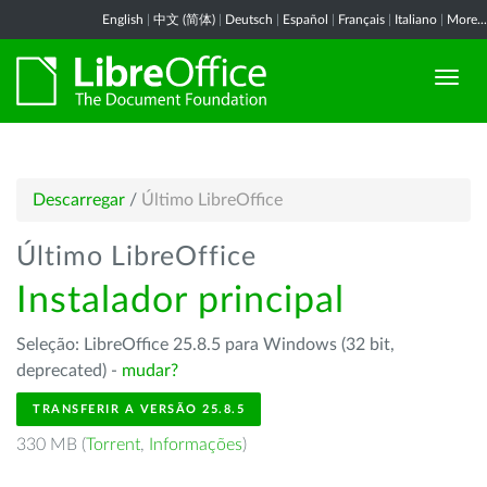
English
|
中文 (简体)
|
Deutsch
|
Español
|
Français
|
Italiano
|
More...
Descarregar
/
Último LibreOffice
Último LibreOffice
Instalador principal
Seleção: LibreOffice 25.8.5 para Windows (32 bit,
deprecated) -
mudar?
TRANSFERIR A VERSÃO 25.8.5
330 MB (
Torrent
,
Informações
)