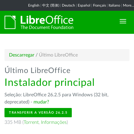
English
|
中文 (简体)
|
Deutsch
|
Español
|
Français
|
Italiano
|
More...
Descarregar
/
Último LibreOffice
Último LibreOffice
Instalador principal
Seleção: LibreOffice 26.2.5 para Windows (32 bit,
deprecated) -
mudar?
TRANSFERIR A VERSÃO 26.2.5
335 MB (
Torrent
,
Informações
)