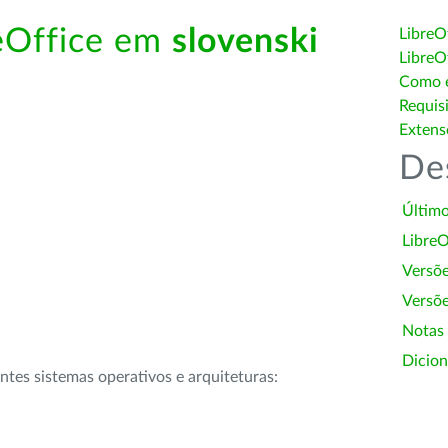
reOffice em
slovenski
LibreO
LibreO
Como é
Requis
Extens
De
Último
LibreO
Versõ
Versõe
Notas
Dicion
intes sistemas operativos e arquiteturas: