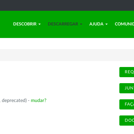
DESCOBRIR
DESCARREGAR
AJUDA
COMUNI
REQ
JUN
, deprecated) -
mudar?
FAÇ
DOC