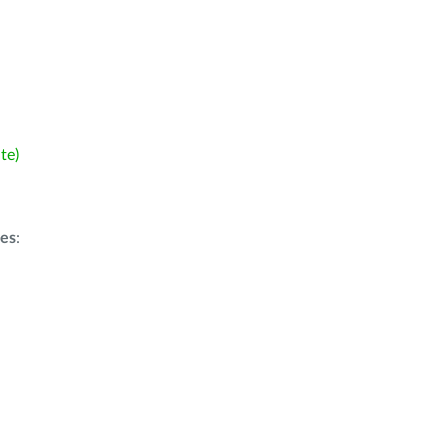
te)
ões
: