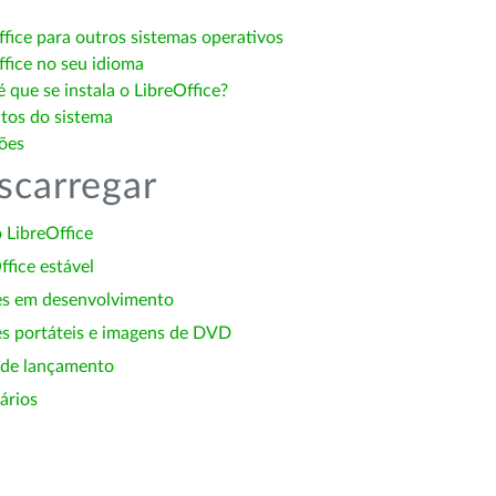
ffice para outros sistemas operativos
ffice no seu idioma
 que se instala o LibreOffice?
itos do sistema
ões
scarregar
 LibreOffice
ffice estável
es em desenvolvimento
s portáteis e imagens de DVD
 de lançamento
ários