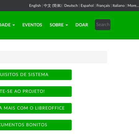
English
|
中文 (简体)
|
Deutsch
|
Español
|
Français
|
Italiano
|
More...
DADE
EVENTOS
SOBRE
DOAR
UISITOS DE SISTEMA
TE-SE AO PROJETO!
A MAIS COM O LIBREOFFICE
UMENTOS BONITOS