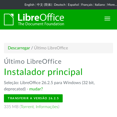
English
|
中文 (简体)
|
Deutsch
|
Español
|
Français
|
Italiano
|
More...
Descarregar
/
Último LibreOffice
Último LibreOffice
Instalador principal
Seleção: LibreOffice 26.2.5 para Windows (32 bit,
deprecated) -
mudar?
TRANSFERIR A VERSÃO 26.2.5
335 MB (
Torrent
,
Informações
)