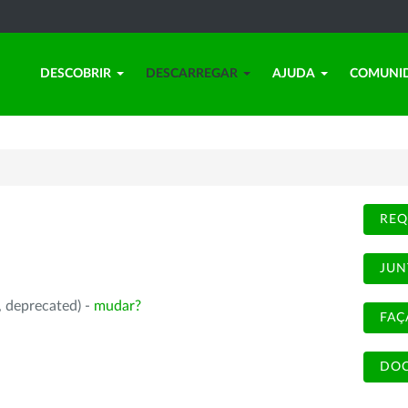
DESCOBRIR
DESCARREGAR
AJUDA
COMUNI
REQ
JUN
, deprecated) -
mudar?
FAÇ
DOC