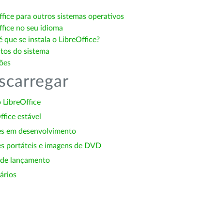
ffice para outros sistemas operativos
ffice no seu idioma
 que se instala o LibreOffice?
itos do sistema
ões
scarregar
 LibreOffice
ffice estável
es em desenvolvimento
s portáteis e imagens de DVD
 de lançamento
ários