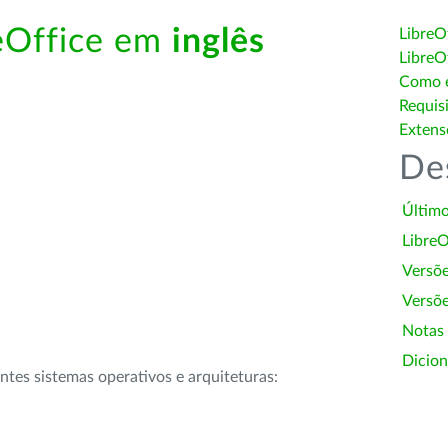
reOffice em
inglês
LibreO
LibreO
Como é
Requis
Extens
De
Último
LibreO
Versõ
Versõe
Notas
Dicion
intes sistemas operativos e arquiteturas: