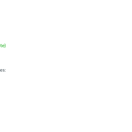
te)
ões
: