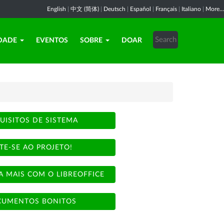
English
|
中文 (简体)
|
Deutsch
|
Español
|
Français
|
Italiano
|
More...
DADE
EVENTOS
SOBRE
DOAR
UISITOS DE SISTEMA
TE-SE AO PROJETO!
A MAIS COM O LIBREOFFICE
UMENTOS BONITOS