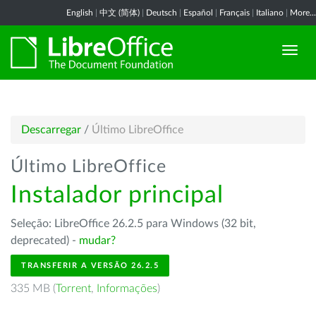
English
|
中文 (简体)
|
Deutsch
|
Español
|
Français
|
Italiano
|
More...
Descarregar
/
Último LibreOffice
Último LibreOffice
Instalador principal
Seleção: LibreOffice 26.2.5 para Windows (32 bit,
deprecated) -
mudar?
TRANSFERIR A VERSÃO 26.2.5
335 MB (
Torrent
,
Informações
)