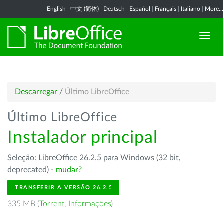
English
|
中文 (简体)
|
Deutsch
|
Español
|
Français
|
Italiano
|
More...
Descarregar
/
Último LibreOffice
Último LibreOffice
Instalador principal
Seleção: LibreOffice 26.2.5 para Windows (32 bit,
deprecated) -
mudar?
TRANSFERIR A VERSÃO 26.2.5
335 MB (
Torrent
,
Informações
)