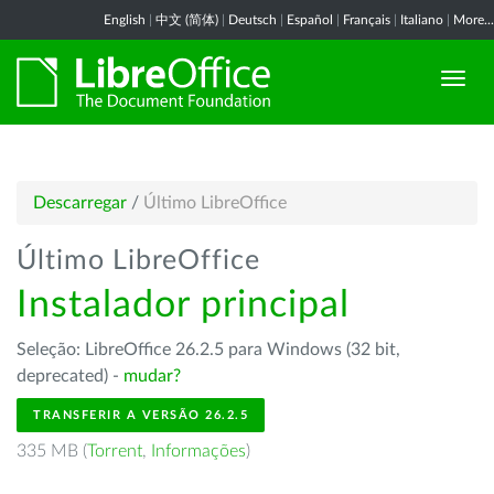
English
|
中文 (简体)
|
Deutsch
|
Español
|
Français
|
Italiano
|
More...
Descarregar
/
Último LibreOffice
Último LibreOffice
Instalador principal
Seleção: LibreOffice 26.2.5 para Windows (32 bit,
deprecated) -
mudar?
TRANSFERIR A VERSÃO 26.2.5
335 MB (
Torrent
,
Informações
)