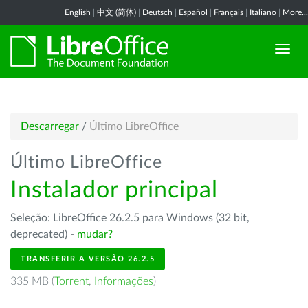
English
|
中文 (简体)
|
Deutsch
|
Español
|
Français
|
Italiano
|
More...
Descarregar
/
Último LibreOffice
Último LibreOffice
Instalador principal
Seleção: LibreOffice 26.2.5 para Windows (32 bit,
deprecated) -
mudar?
TRANSFERIR A VERSÃO 26.2.5
335 MB (
Torrent
,
Informações
)