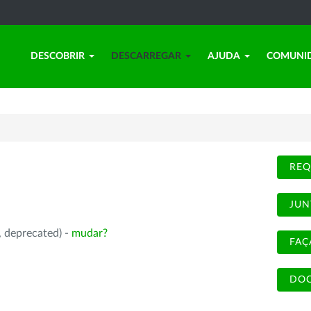
DESCOBRIR
DESCARREGAR
AJUDA
COMUNI
REQ
JUN
, deprecated) -
mudar?
FAÇ
DOC