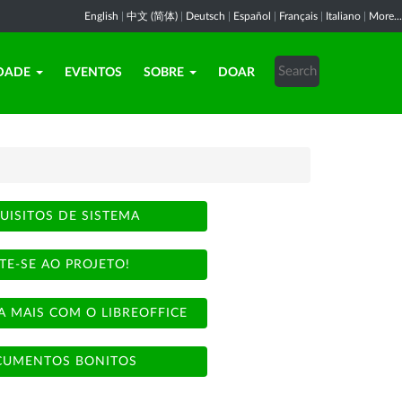
English
|
中文 (简体)
|
Deutsch
|
Español
|
Français
|
Italiano
|
More...
DADE
EVENTOS
SOBRE
DOAR
UISITOS DE SISTEMA
TE-SE AO PROJETO!
A MAIS COM O LIBREOFFICE
UMENTOS BONITOS