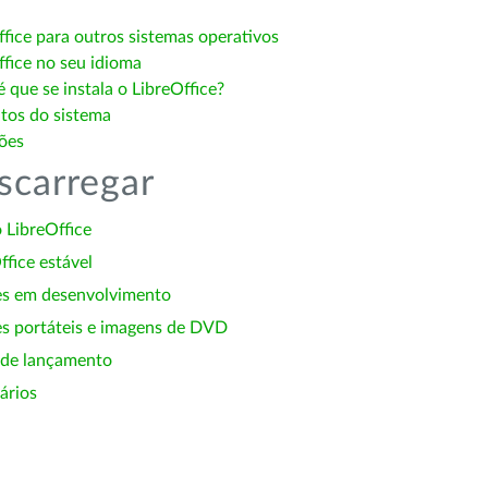
ffice para outros sistemas operativos
ffice no seu idioma
 que se instala o LibreOffice?
itos do sistema
ões
scarregar
 LibreOffice
ffice estável
es em desenvolvimento
s portáteis e imagens de DVD
 de lançamento
ários