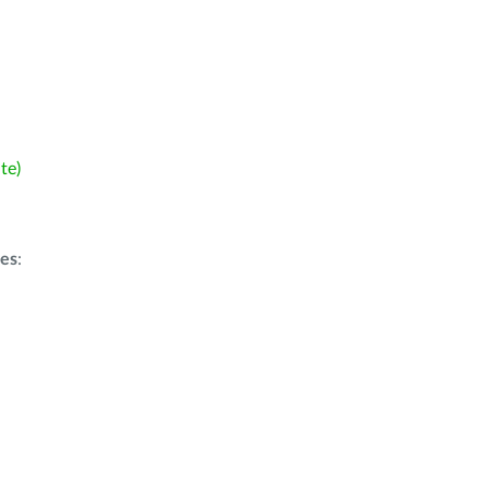
te)
ões
: