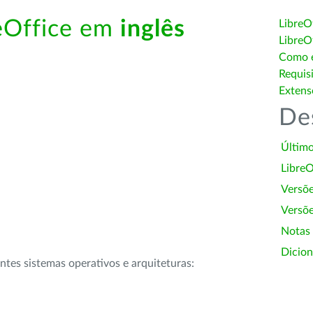
reOffice em
inglês
LibreO
LibreO
Como é
Requis
Extens
De
Último
LibreO
Versõ
Versõe
Notas
Dicion
intes sistemas operativos e arquiteturas: