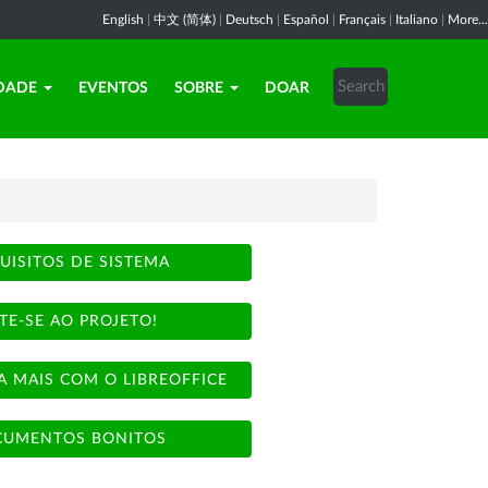
English
|
中文 (简体)
|
Deutsch
|
Español
|
Français
|
Italiano
|
More...
DADE
EVENTOS
SOBRE
DOAR
UISITOS DE SISTEMA
TE-SE AO PROJETO!
A MAIS COM O LIBREOFFICE
UMENTOS BONITOS