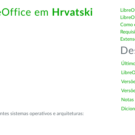
reOffice em
Hrvatski
LibreO
LibreO
Como é
Requis
Extens
De
Último
LibreO
Versõ
Versõe
Notas
Dicion
intes sistemas operativos e arquiteturas: