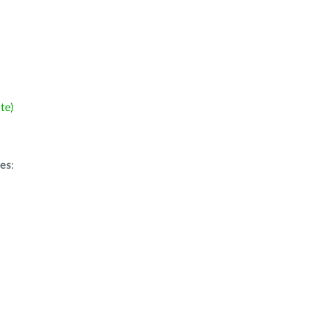
te)
ões
: