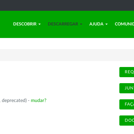
DESCOBRIR
DESCARREGAR
AJUDA
COMUNI
REQ
JUN
, deprecated) -
mudar?
FAÇ
DOC