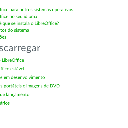
ffice para outros sistemas operativos
ffice no seu idioma
 que se instala o LibreOffice?
itos do sistema
ões
scarregar
 LibreOffice
ffice estável
es em desenvolvimento
s portáteis e imagens de DVD
 de lançamento
ários