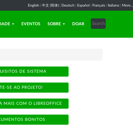
English
|
中文 (简体)
|
Deutsch
|
Español
|
Français
|
Italiano
|
More...
DADE
EVENTOS
SOBRE
DOAR
UISITOS DE SISTEMA
TE-SE AO PROJETO!
A MAIS COM O LIBREOFFICE
UMENTOS BONITOS