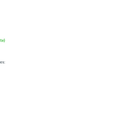
te)
ões
: