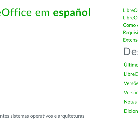
reOffice em
español
LibreO
LibreO
Como é
Requis
Extens
De
Último
LibreO
Versõ
Versõe
Notas
Dicion
intes sistemas operativos e arquiteturas: