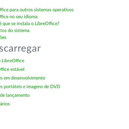
ffice para outros sistemas operativos
ffice no seu idioma
 que se instala o LibreOffice?
itos do sistema
ões
scarregar
 LibreOffice
ffice estável
es em desenvolvimento
s portáteis e imagens de DVD
 de lançamento
ários