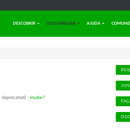
DESCOBRIR
DESCARREGAR
AJUDA
COMUNI
REQ
JUN
, deprecated) -
mudar?
FAÇ
DOC