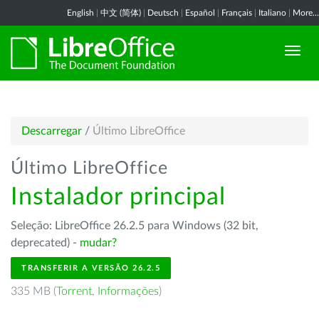
English
|
中文 (简体)
|
Deutsch
|
Español
|
Français
|
Italiano
|
More...
Descarregar
/
Último LibreOffice
Último LibreOffice
Instalador principal
Seleção: LibreOffice 26.2.5 para Windows (32 bit,
deprecated) -
mudar?
TRANSFERIR A VERSÃO 26.2.5
335 MB (
Torrent
,
Informações
)