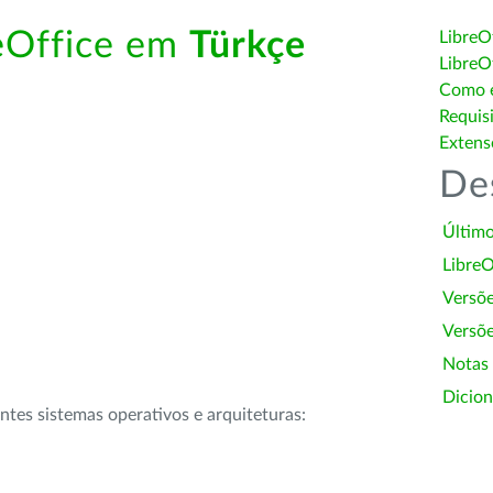
reOffice em
Türkçe
LibreO
LibreO
Como é
Requis
Extens
De
Último
LibreO
Versõ
Versõe
Notas
Dicion
intes sistemas operativos e arquiteturas: