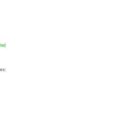
te)
ões
: