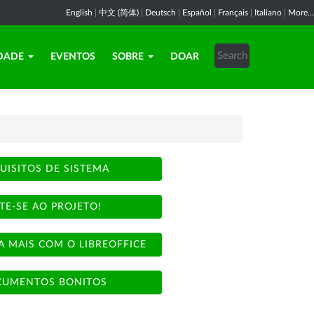
English
|
中文 (简体)
|
Deutsch
|
Español
|
Français
|
Italiano
|
More...
DADE
EVENTOS
SOBRE
DOAR
UISITOS DE SISTEMA
TE-SE AO PROJETO!
A MAIS COM O LIBREOFFICE
UMENTOS BONITOS