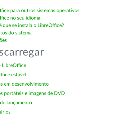
ffice para outros sistemas operativos
ffice no seu idioma
 que se instala o LibreOffice?
itos do sistema
ões
scarregar
 LibreOffice
ffice estável
es em desenvolvimento
s portáteis e imagens de DVD
 de lançamento
ários