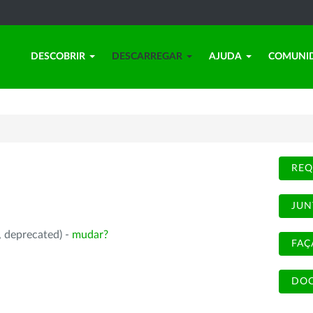
DESCOBRIR
DESCARREGAR
AJUDA
COMUNI
REQ
JUN
, deprecated) -
mudar?
FAÇ
DOC