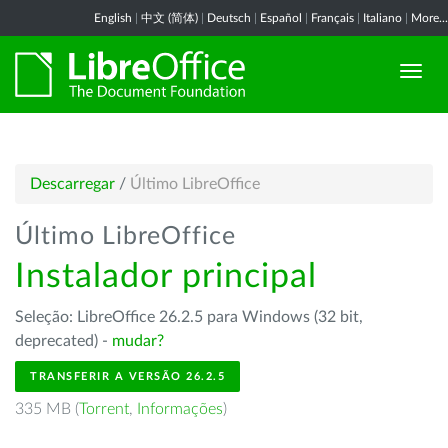
English
|
中文 (简体)
|
Deutsch
|
Español
|
Français
|
Italiano
|
More...
Descarregar
/
Último LibreOffice
Último LibreOffice
Instalador principal
Seleção: LibreOffice 26.2.5 para Windows (32 bit,
deprecated) -
mudar?
TRANSFERIR A VERSÃO 26.2.5
335 MB (
Torrent
,
Informações
)