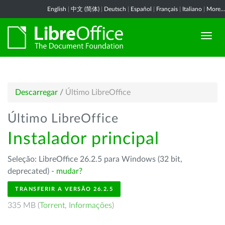
English
|
中文 (简体)
|
Deutsch
|
Español
|
Français
|
Italiano
|
More...
Descarregar
/
Último LibreOffice
Último LibreOffice
Instalador principal
Seleção: LibreOffice 26.2.5 para Windows (32 bit,
deprecated) -
mudar?
TRANSFERIR A VERSÃO 26.2.5
335 MB (
Torrent
,
Informações
)