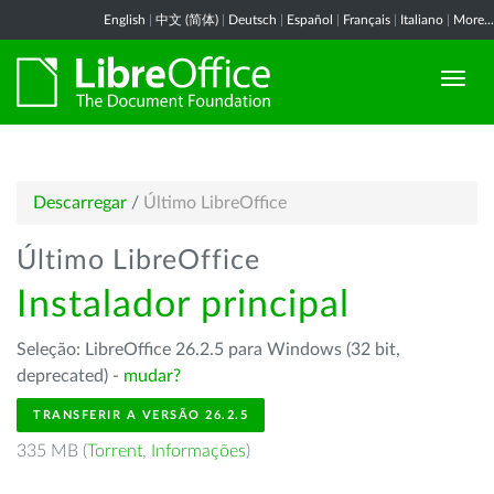
English
|
中文 (简体)
|
Deutsch
|
Español
|
Français
|
Italiano
|
More...
Descarregar
/
Último LibreOffice
Último LibreOffice
Instalador principal
Seleção: LibreOffice 26.2.5 para Windows (32 bit,
deprecated) -
mudar?
TRANSFERIR A VERSÃO 26.2.5
335 MB (
Torrent
,
Informações
)