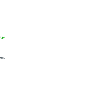
te)
ões
: