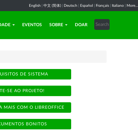
English
|
中文 (简体)
|
Deutsch
|
Español
|
Français
|
Italiano
|
More...
DADE
EVENTOS
SOBRE
DOAR
UISITOS DE SISTEMA
TE-SE AO PROJETO!
A MAIS COM O LIBREOFFICE
UMENTOS BONITOS