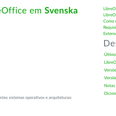
reOffice em
Svenska
LibreO
LibreO
Como é
Requis
Extens
De
Último
LibreO
Versõ
Versõe
Notas
Dicion
intes sistemas operativos e arquiteturas: