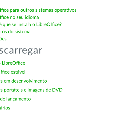
ffice para outros sistemas operativos
ffice no seu idioma
 que se instala o LibreOffice?
itos do sistema
ões
scarregar
 LibreOffice
ffice estável
es em desenvolvimento
s portáteis e imagens de DVD
 de lançamento
ários