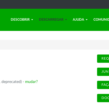
DESCOBRIR
DESCARREGAR
AJUDA
COMUNI
REQ
JUN
, deprecated) -
mudar?
FAÇ
DOC