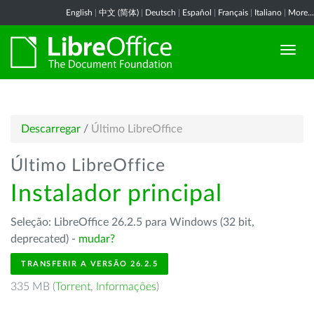
English
|
中文 (简体)
|
Deutsch
|
Español
|
Français
|
Italiano
|
More...
Descarregar
/
Último LibreOffice
Último LibreOffice
Instalador principal
Seleção: LibreOffice 26.2.5 para Windows (32 bit,
deprecated) -
mudar?
TRANSFERIR A VERSÃO 26.2.5
335 MB (
Torrent
,
Informações
)