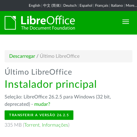
English
|
中文 (简体)
|
Deutsch
|
Español
|
Français
|
Italiano
|
More...
Descarregar
/
Último LibreOffice
Último LibreOffice
Instalador principal
Seleção: LibreOffice 26.2.5 para Windows (32 bit,
deprecated) -
mudar?
TRANSFERIR A VERSÃO 26.2.5
335 MB (
Torrent
,
Informações
)