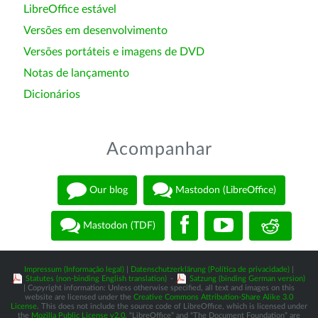
LibreOffice estável
Versões em desenvolvimento
Versões portáteis e imagens de DVD
Notas de lançamento
Dicionários
Acompanhar
Our blog
Mastodon (LibreOffice)
Mastodon (TDF)
Impressum (Informação legal)
|
Datenschutzerklärung (Política de privacidade)
|
Statutes (non-binding English translation)
-
Satzung (binding German version)
| Copyright information: Unless otherwise specified, all text and images on this
website are licensed under the
Creative Commons Attribution-Share Alike 3.0
License
. This does not include the source code of LibreOffice, which is licensed under
the
Mozilla Public License v2.0
. “LibreOffice” and “The Document Foundation” are