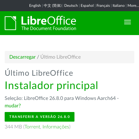
English
|
中文 (简体)
|
Deutsch
|
Español
|
Français
|
Italiano
|
More...
Descarregar
/
Último LibreOffice
Último LibreOffice
Instalador principal
Seleção: LibreOffice 26.8.0 para Windows Aarch64 -
mudar?
TRANSFERIR A VERSÃO 26.8.0
344 MB (
Torrent
,
Informações
)