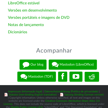
LibreOffice estável
Versões em desenvolvimento
Versões portáteis e imagens de DVD
Notas de lançamento
Dicionários
Acompanhar
Our blog
Mastodon (LibreOffice)
Mastodon (TDF)
Impressum (Informação legal)
|
Datenschutzerklärung (Política de privacidade)
|
Statutes (non-binding English translation)
-
Satzung (binding German version)
| Copyright information: Unless otherwise specified, all text and images on this
website are licensed under the
Creative Commons Attribution-Share Alike 3.0
License
. This does not include the source code of LibreOffice, which is licensed under
the
Mozilla Public License v2.0
. “LibreOffice” and “The Document Foundation” are