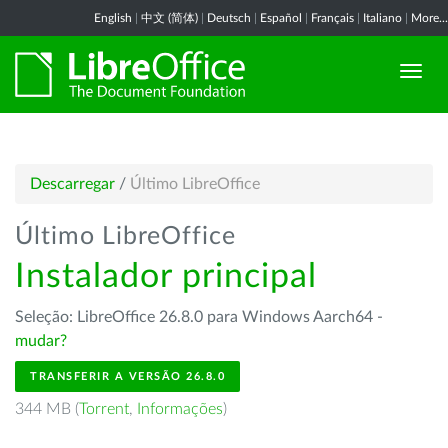
English
|
中文 (简体)
|
Deutsch
|
Español
|
Français
|
Italiano
|
More...
Descarregar
/
Último LibreOffice
Último LibreOffice
Instalador principal
Seleção: LibreOffice 26.8.0 para Windows Aarch64 -
mudar?
TRANSFERIR A VERSÃO 26.8.0
344 MB (
Torrent
,
Informações
)