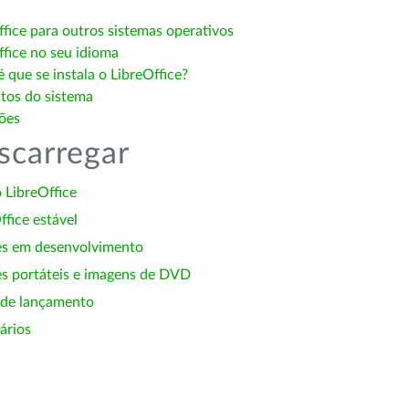
ffice para outros sistemas operativos
ffice no seu idioma
 que se instala o LibreOffice?
itos do sistema
ões
scarregar
 LibreOffice
ffice estável
es em desenvolvimento
s portáteis e imagens de DVD
 de lançamento
ários