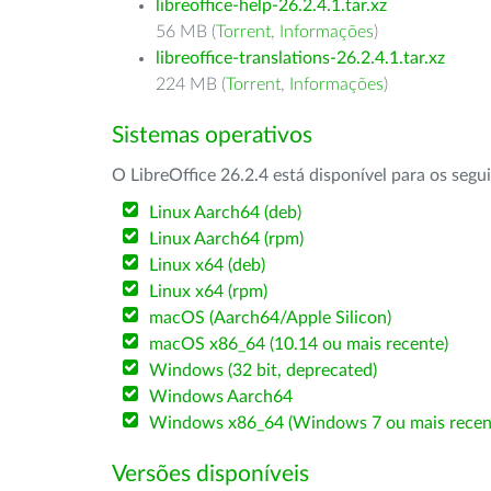
libreoffice-help-26.2.4.1.tar.xz
56 MB (
Torrent
,
Informações
)
libreoffice-translations-26.2.4.1.tar.xz
224 MB (
Torrent
,
Informações
)
Sistemas operativos
O LibreOffice 26.2.4 está disponível para os segu
Linux Aarch64 (deb)
Linux Aarch64 (rpm)
Linux x64 (deb)
Linux x64 (rpm)
macOS (Aarch64/Apple Silicon)
macOS x86_64 (10.14 ou mais recente)
Windows (32 bit, deprecated)
Windows Aarch64
Windows x86_64 (Windows 7 ou mais recen
Versões disponíveis