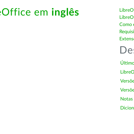
reOffice em
inglês
LibreO
LibreO
Como é
Requis
Extens
De
Último
LibreO
Versõ
Versõe
Notas
Dicion