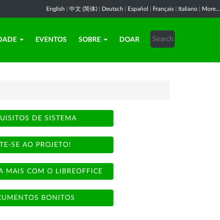
English
|
中文 (简体)
|
Deutsch
|
Español
|
Français
|
Italiano
|
More...
DADE
EVENTOS
SOBRE
DOAR
UISITOS DE SISTEMA
TE-SE AO PROJETO!
A MAIS COM O LIBREOFFICE
UMENTOS BONITOS