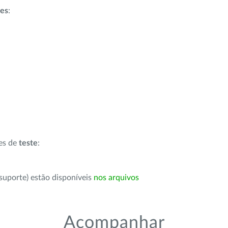
ões
:
ões de
teste
:
suporte) estão disponíveis
nos arquivos
Acompanhar