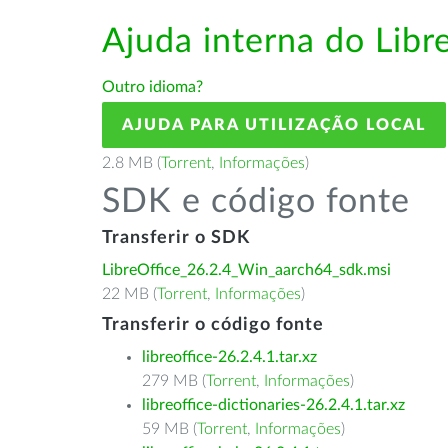
Ajuda interna do Lib
Outro idioma?
AJUDA PARA UTILIZAÇÃO LOCAL
2.8 MB (
Torrent
,
Informações
)
SDK e código fonte
Transferir o SDK
LibreOffice_26.2.4_Win_aarch64_sdk.msi
22 MB (
Torrent
,
Informações
)
Transferir o código fonte
libreoffice-26.2.4.1.tar.xz
279 MB (
Torrent
,
Informações
)
libreoffice-dictionaries-26.2.4.1.tar.xz
59 MB (
Torrent
,
Informações
)