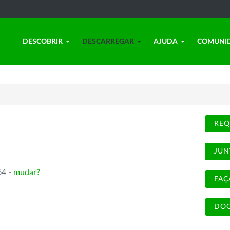
DESCOBRIR
DESCARREGAR
AJUDA
COMUNI
REQ
JUN
64 -
mudar?
FAÇ
DOC