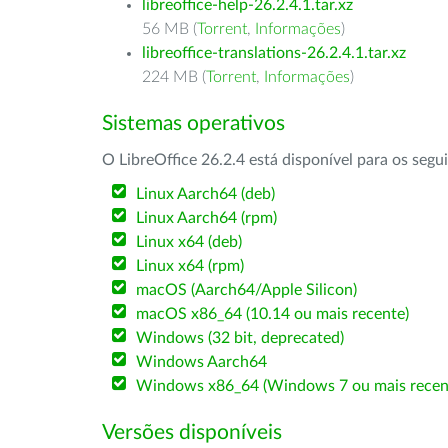
libreoffice-help-26.2.4.1.tar.xz
56 MB (
Torrent
,
Informações
)
libreoffice-translations-26.2.4.1.tar.xz
224 MB (
Torrent
,
Informações
)
Sistemas operativos
O LibreOffice 26.2.4 está disponível para os segu
Linux Aarch64 (deb)
Linux Aarch64 (rpm)
Linux x64 (deb)
Linux x64 (rpm)
macOS (Aarch64/Apple Silicon)
macOS x86_64 (10.14 ou mais recente)
Windows (32 bit, deprecated)
Windows Aarch64
Windows x86_64 (Windows 7 ou mais recen
Versões disponíveis