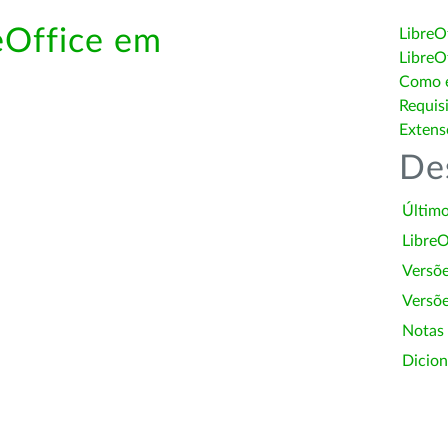
eOffice em
LibreO
LibreO
Como é
Requis
Extens
De
Último
LibreO
Versõ
Versõe
Notas
Dicion