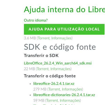
Ajuda interna do Libr
Outro idioma?
AJUDA PARA UTILIZAÇÃO LOCAL
3.6 MB (
Torrent
,
Informações
)
SDK e código fonte
Transferir o SDK
LibreOffice_26.2.4_Win_aarch64_sdk.msi
22 MB (
Torrent
,
Informações
)
Transferir o código fonte
libreoffice-26.2.4.1.tar.xz
279 MB (
Torrent
,
Informações
)
libreoffice-dictionaries-26.2.4.1.tar.xz
59 MB (
Torrent
,
Informações
)