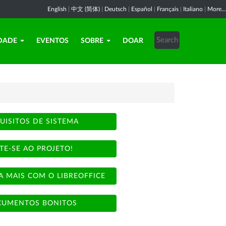
English
|
中文 (简体)
|
Deutsch
|
Español
|
Français
|
Italiano
|
More...
DADE
EVENTOS
SOBRE
DOAR
UISITOS DE SISTEMA
TE-SE AO PROJETO!
A MAIS COM O LIBREOFFICE
UMENTOS BONITOS