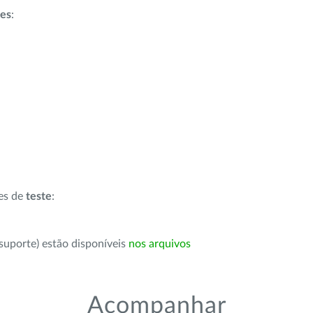
ões
:
ões de
teste
:
suporte) estão disponíveis
nos arquivos
Acompanhar