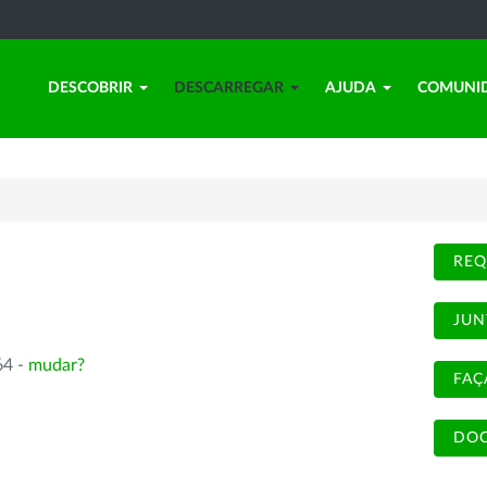
DESCOBRIR
DESCARREGAR
AJUDA
COMUNI
REQ
JUN
64 -
mudar?
FAÇ
DOC