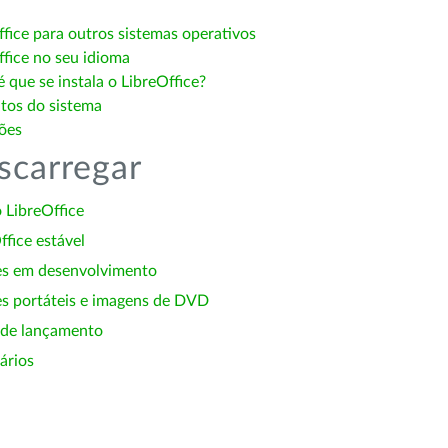
ffice para outros sistemas operativos
ffice no seu idioma
 que se instala o LibreOffice?
itos do sistema
ões
scarregar
 LibreOffice
ffice estável
es em desenvolvimento
s portáteis e imagens de DVD
 de lançamento
ários