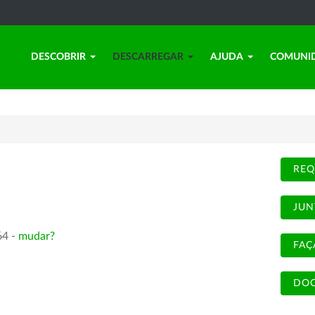
DESCOBRIR
DESCARREGAR
AJUDA
COMUNI
REQ
JUN
64 -
mudar?
FAÇ
DOC