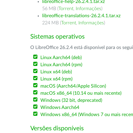
libreoffice-help-26.2.4.1.tar.xz
56 MB (
Torrent
,
Informações
)
libreoffice-translations-26.2.4.1.tar.xz
224 MB (
Torrent
,
Informações
)
Sistemas operativos
O LibreOffice 26.2.4 está disponível para os segu
Linux Aarch64 (deb)
Linux Aarch64 (rpm)
Linux x64 (deb)
Linux x64 (rpm)
macOS (Aarch64/Apple Silicon)
macOS x86_64 (10.14 ou mais recente)
Windows (32 bit, deprecated)
Windows Aarch64
Windows x86_64 (Windows 7 ou mais recen
Versões disponíveis