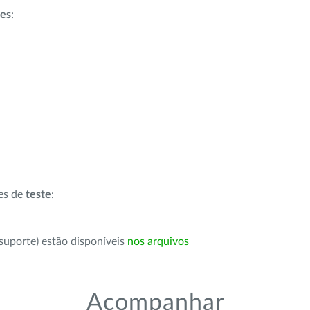
ões
:
ões de
teste
:
suporte) estão disponíveis
nos arquivos
Acompanhar