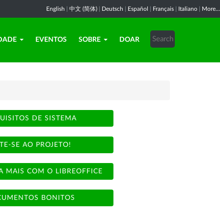
English
|
中文 (简体)
|
Deutsch
|
Español
|
Français
|
Italiano
|
More...
DADE
EVENTOS
SOBRE
DOAR
UISITOS DE SISTEMA
TE-SE AO PROJETO!
A MAIS COM O LIBREOFFICE
UMENTOS BONITOS