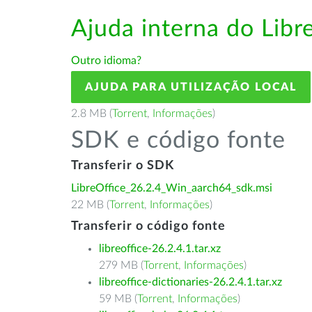
Ajuda interna do Lib
Outro idioma?
AJUDA PARA UTILIZAÇÃO LOCAL
2.8 MB (
Torrent
,
Informações
)
SDK e código fonte
Transferir o SDK
LibreOffice_26.2.4_Win_aarch64_sdk.msi
22 MB (
Torrent
,
Informações
)
Transferir o código fonte
libreoffice-26.2.4.1.tar.xz
279 MB (
Torrent
,
Informações
)
libreoffice-dictionaries-26.2.4.1.tar.xz
59 MB (
Torrent
,
Informações
)