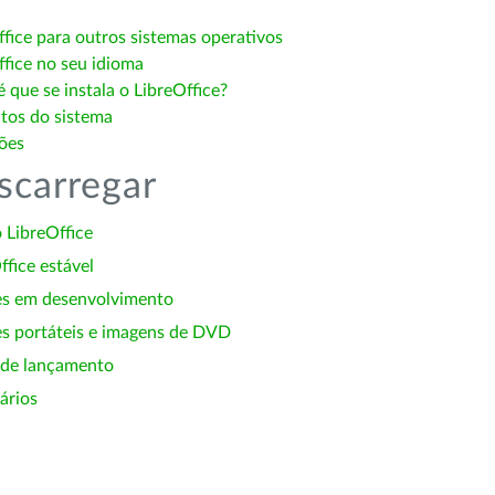
ffice para outros sistemas operativos
ffice no seu idioma
 que se instala o LibreOffice?
itos do sistema
ões
scarregar
 LibreOffice
ffice estável
es em desenvolvimento
s portáteis e imagens de DVD
 de lançamento
ários