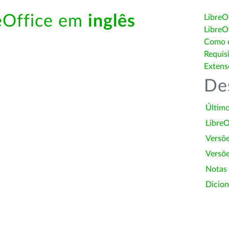
reOffice em
inglês
LibreO
LibreO
Como é
Requis
Extens
De
Último
LibreO
Versõ
Versõe
Notas
Dicion