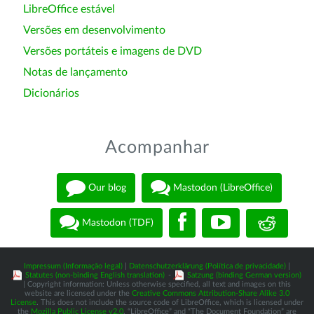
LibreOffice estável
Versões em desenvolvimento
Versões portáteis e imagens de DVD
Notas de lançamento
Dicionários
Acompanhar
Our blog
Mastodon (LibreOffice)
Mastodon (TDF)
Impressum (Informação legal)
|
Datenschutzerklärung (Política de privacidade)
|
Statutes (non-binding English translation)
-
Satzung (binding German version)
| Copyright information: Unless otherwise specified, all text and images on this
website are licensed under the
Creative Commons Attribution-Share Alike 3.0
License
. This does not include the source code of LibreOffice, which is licensed under
the
Mozilla Public License v2.0
. “LibreOffice” and “The Document Foundation” are