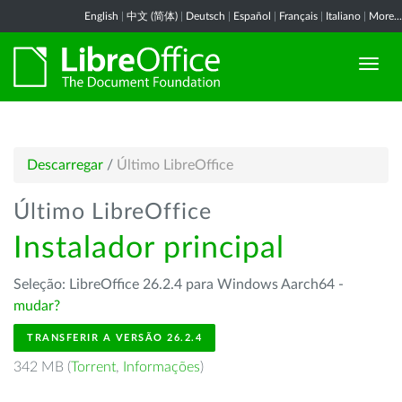
English
|
中文 (简体)
|
Deutsch
|
Español
|
Français
|
Italiano
|
More...
Descarregar
/
Último LibreOffice
Último LibreOffice
Instalador principal
Seleção: LibreOffice 26.2.4 para Windows Aarch64 -
mudar?
TRANSFERIR A VERSÃO 26.2.4
342 MB (
Torrent
,
Informações
)