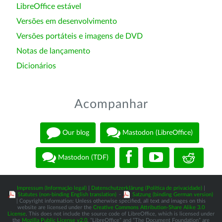
LibreOffice estável
Versões em desenvolvimento
Versões portáteis e imagens de DVD
Notas de lançamento
Dicionários
Acompanhar
Our blog
Mastodon (LibreOffice)
Mastodon (TDF)
Impressum (Informação legal)
|
Datenschutzerklärung (Política de privacidade)
|
Statutes (non-binding English translation)
-
Satzung (binding German version)
| Copyright information: Unless otherwise specified, all text and images on this
website are licensed under the
Creative Commons Attribution-Share Alike 3.0
License
. This does not include the source code of LibreOffice, which is licensed under
the
Mozilla Public License v2.0
. “LibreOffice” and “The Document Foundation” are