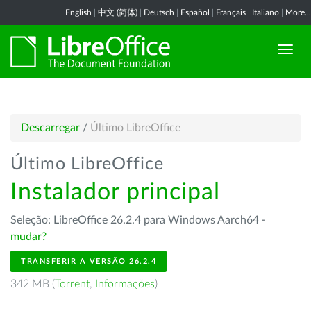
English
|
中文 (简体)
|
Deutsch
|
Español
|
Français
|
Italiano
|
More...
Descarregar
/
Último LibreOffice
Último LibreOffice
Instalador principal
Seleção: LibreOffice 26.2.4 para Windows Aarch64 -
mudar?
TRANSFERIR A VERSÃO 26.2.4
342 MB (
Torrent
,
Informações
)