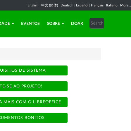
English
|
中文 (简体)
|
Deutsch
|
Español
|
Français
|
Italiano
|
More...
DADE
EVENTOS
SOBRE
DOAR
UISITOS DE SISTEMA
TE-SE AO PROJETO!
A MAIS COM O LIBREOFFICE
UMENTOS BONITOS