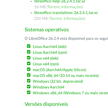
libreoffice-help-26.2.4.1.tar.xz
56 MB (
Torrent
,
Informações
)
libreoffice-translations-26.2.4.1.tar.xz
224 MB (
Torrent
,
Informações
)
Sistemas operativos
O LibreOffice 26.2.4 está disponível para os segu
Linux Aarch64 (deb)
Linux Aarch64 (rpm)
Linux x64 (deb)
Linux x64 (rpm)
macOS (Aarch64/Apple Silicon)
macOS x86_64 (10.14 ou mais recente)
Windows (32 bit, deprecated)
Windows Aarch64
Windows x86_64 (Windows 7 ou mais recen
Versões disponíveis