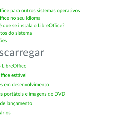
ffice para outros sistemas operativos
ffice no seu idioma
 que se instala o LibreOffice?
itos do sistema
ões
scarregar
 LibreOffice
ffice estável
es em desenvolvimento
s portáteis e imagens de DVD
 de lançamento
ários