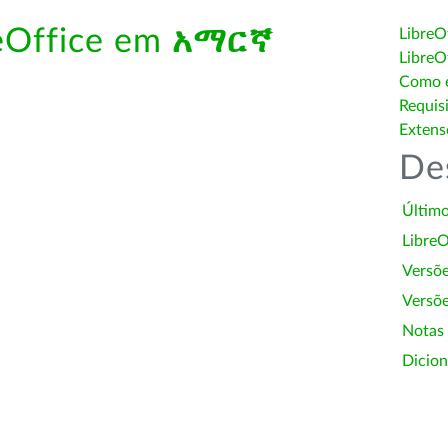
reOffice em
አማርኛ
LibreO
LibreO
Como é
Requis
Extens
De
Último
LibreO
Versõ
Versõe
Notas
Dicion