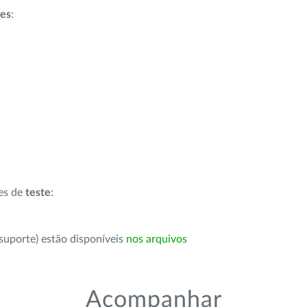
ões
:
ões de
teste
:
suporte) estão disponíveis
nos arquivos
Acompanhar