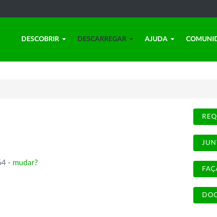
DESCOBRIR
DESCARREGAR
AJUDA
COMUNI
REQ
JUN
64 -
mudar?
FAÇ
DOC