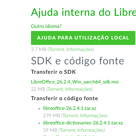
Ajuda interna do Lib
Outro idioma?
AJUDA PARA UTILIZAÇÃO LOCAL
3.7 MB (
Torrent
,
Informações
)
SDK e código fonte
Transferir o SDK
LibreOffice_26.2.4_Win_aarch64_sdk.msi
22 MB (
Torrent
,
Informações
)
Transferir o código fonte
libreoffice-26.2.4.1.tar.xz
279 MB (
Torrent
,
Informações
)
libreoffice-dictionaries-26.2.4.1.tar.xz
59 MB (
Torrent
,
Informações
)