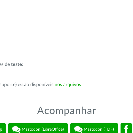
ões de
teste
:
suporte) estão disponíveis
nos arquivos
Acompanhar
g
Mastodon (LibreOffice)
Mastodon (TDF)