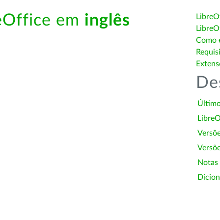
reOffice em
inglês
LibreO
LibreO
Como é
Requis
Extens
De
Último
LibreO
Versõ
Versõe
Notas
Dicion