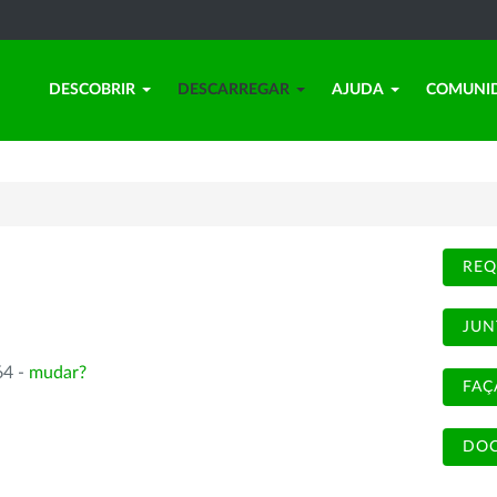
DESCOBRIR
DESCARREGAR
AJUDA
COMUNI
REQ
JUN
64 -
mudar?
FAÇ
DOC