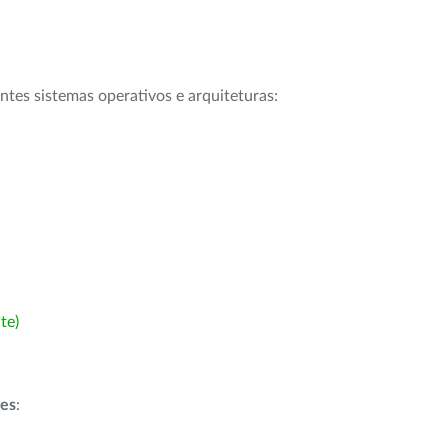
intes sistemas operativos e arquiteturas:
te)
ões
: