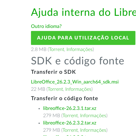
Ajuda interna do Lib
Outro idioma?
AJUDA PARA UTILIZAÇÃO LOCAL
2.8 MB (
Torrent
,
Informações
)
SDK e código fonte
Transferir o SDK
LibreOffice_26.2.3_Win_aarch64_sdk.msi
22 MB (
Torrent
,
Informações
)
Transferir o código fonte
libreoffice-26.2.3.1.tar.xz
279 MB (
Torrent
,
Informações
)
libreoffice-26.2.3.2.tar.xz
279 MB (
Torrent
,
Informações
)