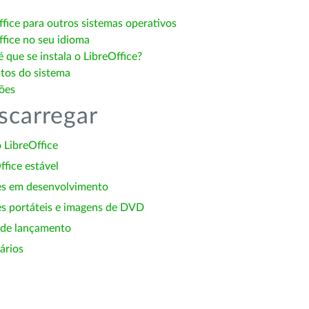
ffice para outros sistemas operativos
ffice no seu idioma
 que se instala o LibreOffice?
itos do sistema
ões
scarregar
 LibreOffice
ffice estável
es em desenvolvimento
s portáteis e imagens de DVD
 de lançamento
ários