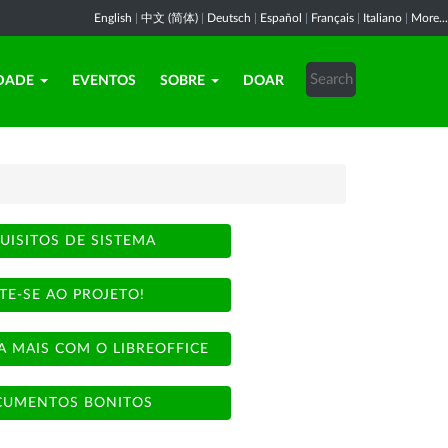
English
|
中文 (简体)
|
Deutsch
|
Español
|
Français
|
Italiano
|
More...
DADE
EVENTOS
SOBRE
DOAR
UISITOS DE SISTEMA
TE-SE AO PROJETO!
A MAIS COM O LIBREOFFICE
UMENTOS BONITOS