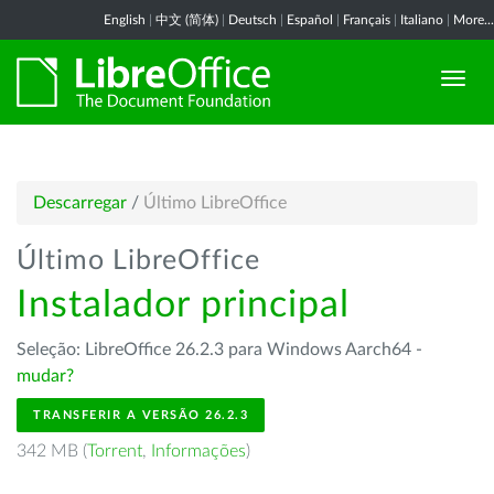
English
|
中文 (简体)
|
Deutsch
|
Español
|
Français
|
Italiano
|
More...
Descarregar
/
Último LibreOffice
Último LibreOffice
Instalador principal
Seleção: LibreOffice 26.2.3 para Windows Aarch64 -
mudar?
TRANSFERIR A VERSÃO 26.2.3
342 MB (
Torrent
,
Informações
)