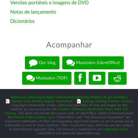
Versões portáteis e imagens de DVD
Notas de lançamento
Dicionários
Acompanhar
Our blog
Mastodon (LibreOffice)
Mastodon (TDF)
Impressum (Informação legal)
|
Datenschutzerklärung (Política de privacidade)
|
Statutes (non-binding English translation)
-
Satzung (binding German version)
| Copyright information: Unless otherwise specified, all text and images on this
website are licensed under the
Creative Commons Attribution-Share Alike 3.0
License
. This does not include the source code of LibreOffice, which is licensed under
the
Mozilla Public License v2.0
. “LibreOffice” and “The Document Foundation” are
registered trademarks of their corresponding registered owners or are in actual use as
trademarks in one or more countries. Their respective logos and icons are also subject
to international copyright laws. Use thereof is explained in our
trademark policy
.
LibreOffice was based on OpenOffice.org.