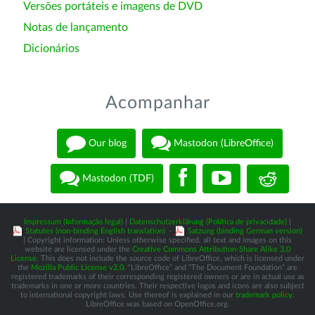
Versões portáteis e imagens de DVD
Notas de lançamento
Dicionários
Acompanhar
Our blog
Mastodon (LibreOffice)
Mastodon (TDF)
Impressum (Informação legal)
|
Datenschutzerklärung (Política de privacidade)
|
Statutes (non-binding English translation)
-
Satzung (binding German version)
| Copyright information: Unless otherwise specified, all text and images on this
website are licensed under the
Creative Commons Attribution-Share Alike 3.0
License
. This does not include the source code of LibreOffice, which is licensed under
the
Mozilla Public License v2.0
. “LibreOffice” and “The Document Foundation” are
registered trademarks of their corresponding registered owners or are in actual use as
trademarks in one or more countries. Their respective logos and icons are also subject
to international copyright laws. Use thereof is explained in our
trademark policy
.
LibreOffice was based on OpenOffice.org.