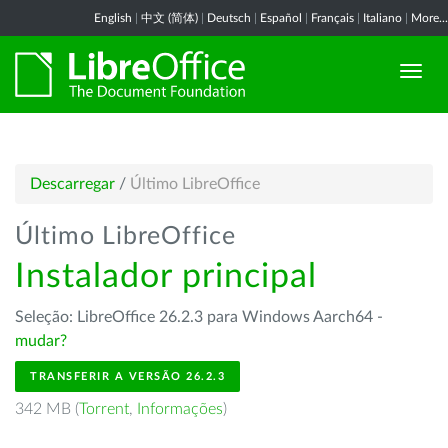
English
|
中文 (简体)
|
Deutsch
|
Español
|
Français
|
Italiano
|
More...
Descarregar
/
Último LibreOffice
Último LibreOffice
Instalador principal
Seleção: LibreOffice 26.2.3 para Windows Aarch64 -
mudar?
TRANSFERIR A VERSÃO 26.2.3
342 MB (
Torrent
,
Informações
)