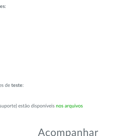
ões
:
ões de
teste
:
suporte) estão disponíveis
nos arquivos
Acompanhar