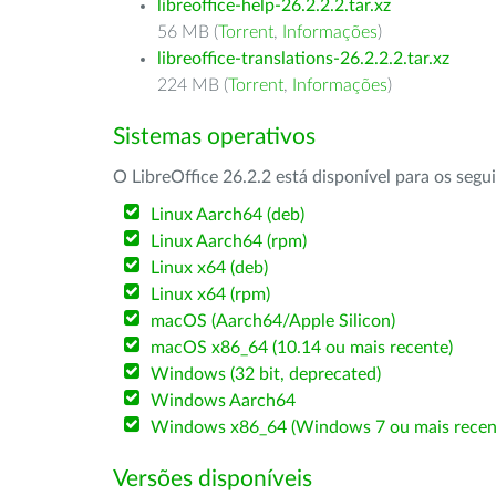
libreoffice-help-26.2.2.2.tar.xz
56 MB (
Torrent
,
Informações
)
libreoffice-translations-26.2.2.2.tar.xz
224 MB (
Torrent
,
Informações
)
Sistemas operativos
O LibreOffice 26.2.2 está disponível para os segu
Linux Aarch64 (deb)
Linux Aarch64 (rpm)
Linux x64 (deb)
Linux x64 (rpm)
macOS (Aarch64/Apple Silicon)
macOS x86_64 (10.14 ou mais recente)
Windows (32 bit, deprecated)
Windows Aarch64
Windows x86_64 (Windows 7 ou mais recen
Versões disponíveis