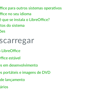
ffice para outros sistemas operativos
ffice no seu idioma
 que se instala o LibreOffice?
itos do sistema
ões
scarregar
 LibreOffice
ffice estável
es em desenvolvimento
s portáteis e imagens de DVD
 de lançamento
ários