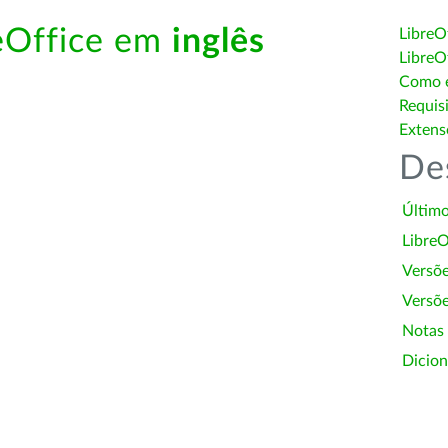
reOffice em
inglês
LibreO
LibreO
Como é
Requis
Extens
De
Último
LibreO
Versõ
Versõe
Notas
Dicion