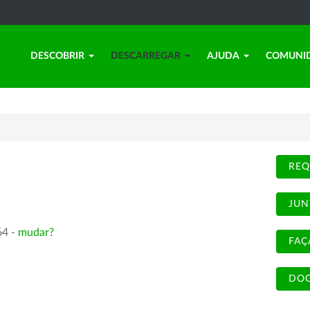
DESCOBRIR
DESCARREGAR
AJUDA
COMUNI
REQ
JUN
64 -
mudar?
FAÇ
DOC