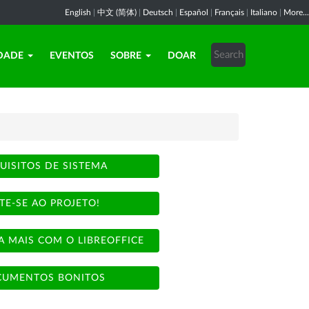
English
|
中文 (简体)
|
Deutsch
|
Español
|
Français
|
Italiano
|
More...
DADE
EVENTOS
SOBRE
DOAR
UISITOS DE SISTEMA
TE-SE AO PROJETO!
A MAIS COM O LIBREOFFICE
UMENTOS BONITOS