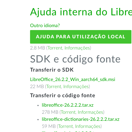
Ajuda interna do Lib
Outro idioma?
AJUDA PARA UTILIZAÇÃO LOCAL
2.8 MB (
Torrent
,
Informações
)
SDK e código fonte
Transferir o SDK
LibreOffice_26.2.2_Win_aarch64_sdk.msi
22 MB (
Torrent
,
Informações
)
Transferir o código fonte
libreoffice-26.2.2.2.tar.xz
278 MB (
Torrent
,
Informações
)
libreoffice-dictionaries-26.2.2.2.tar.xz
59 MB (
Torrent
,
Informações
)