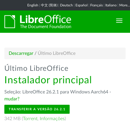
English
|
中文 (简体)
|
Deutsch
|
Español
|
Français
|
Italiano
|
More...
Descarregar
/
Último LibreOffice
Último LibreOffice
Instalador principal
Seleção: LibreOffice 26.2.1 para Windows Aarch64 -
mudar?
TRANSFERIR A VERSÃO 26.2.1
342 MB (
Torrent
,
Informações
)