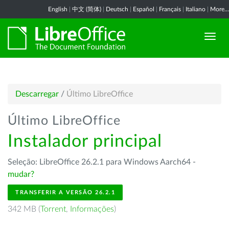
English
|
中文 (简体)
|
Deutsch
|
Español
|
Français
|
Italiano
|
More...
Descarregar
/
Último LibreOffice
Último LibreOffice
Instalador principal
Seleção: LibreOffice 26.2.1 para Windows Aarch64 -
mudar?
TRANSFERIR A VERSÃO 26.2.1
342 MB (
Torrent
,
Informações
)