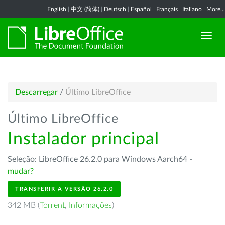
English
|
中文 (简体)
|
Deutsch
|
Español
|
Français
|
Italiano
|
More...
Descarregar
/
Último LibreOffice
Último LibreOffice
Instalador principal
Seleção: LibreOffice 26.2.0 para Windows Aarch64 -
mudar?
TRANSFERIR A VERSÃO 26.2.0
342 MB (
Torrent
,
Informações
)