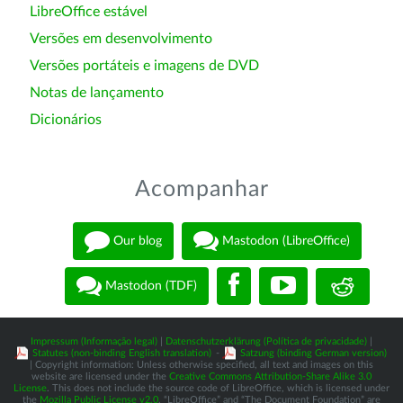
LibreOffice estável
Versões em desenvolvimento
Versões portáteis e imagens de DVD
Notas de lançamento
Dicionários
Acompanhar
Our blog
Mastodon (LibreOffice)
Mastodon (TDF)
Impressum (Informação legal)
|
Datenschutzerklärung (Política de privacidade)
|
Statutes (non-binding English translation)
-
Satzung (binding German version)
| Copyright information: Unless otherwise specified, all text and images on this
website are licensed under the
Creative Commons Attribution-Share Alike 3.0
License
. This does not include the source code of LibreOffice, which is licensed under
the
Mozilla Public License v2.0
. “LibreOffice” and “The Document Foundation” are