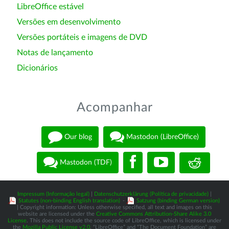
LibreOffice estável
Versões em desenvolvimento
Versões portáteis e imagens de DVD
Notas de lançamento
Dicionários
Acompanhar
Our blog
Mastodon (LibreOffice)
Mastodon (TDF)
Impressum (Informação legal)
|
Datenschutzerklärung (Política de privacidade)
|
Statutes (non-binding English translation)
-
Satzung (binding German version)
| Copyright information: Unless otherwise specified, all text and images on this
website are licensed under the
Creative Commons Attribution-Share Alike 3.0
License
. This does not include the source code of LibreOffice, which is licensed under
the
Mozilla Public License v2.0
. “LibreOffice” and “The Document Foundation” are