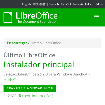
English
|
中文 (简体)
|
Deutsch
|
Español
|
Français
|
Italiano
|
More...
Descarregar
/
Último LibreOffice
Último LibreOffice
Instalador principal
Seleção: LibreOffice 26.2.0 para Windows Aarch64 -
mudar?
TRANSFERIR A VERSÃO 26.2.0
342 MB (
Torrent
,
Informações
)