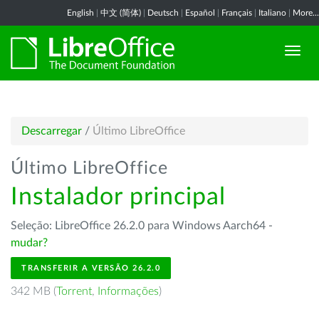
English
|
中文 (简体)
|
Deutsch
|
Español
|
Français
|
Italiano
|
More...
Descarregar
/
Último LibreOffice
Último LibreOffice
Instalador principal
Seleção: LibreOffice 26.2.0 para Windows Aarch64 -
mudar?
TRANSFERIR A VERSÃO 26.2.0
342 MB (
Torrent
,
Informações
)