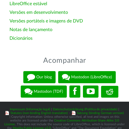
LibreOffice estável
Versões em desenvolvimento
Versões portáteis e imagens de DVD
Notas de lançamento
Dicionários
Acompanhar
Our blog
Mastodon (LibreOffice)
Mastodon (TDF)
Impressum (Informação legal)
|
Datenschutzerklärung (Política de privacidade)
|
Statutes (non-binding English translation)
-
Satzung (binding German version)
| Copyright information: Unless otherwise specified, all text and images on this
website are licensed under the
Creative Commons Attribution-Share Alike 3.0
License
. This does not include the source code of LibreOffice, which is licensed under
the
Mozilla Public License v2.0
. “LibreOffice” and “The Document Foundation” are