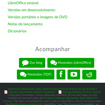
LibreOffice estável
Versões em desenvolvimento
Versões portáteis e imagens de DVD
Notas de lançamento
Dicionários
Acompanhar
Our blog
Mastodon (LibreOffice)
Mastodon (TDF)
Impressum (Informação legal)
|
Datenschutzerklärung (Política de privacidade)
|
Statutes (non-binding English translation)
-
Satzung (binding German version)
| Copyright information: Unless otherwise specified, all text and images on this
website are licensed under the
Creative Commons Attribution-Share Alike 3.0
License
. This does not include the source code of LibreOffice, which is licensed under
the
Mozilla Public License v2.0
. “LibreOffice” and “The Document Foundation” are