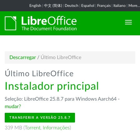
English
|
中文 (简体)
|
Deutsch
|
Español
|
Français
|
Italiano
|
More...
Descarregar
/
Último LibreOffice
Último LibreOffice
Instalador principal
Seleção: LibreOffice 25.8.7 para Windows Aarch64 -
mudar?
TRANSFERIR A VERSÃO 25.8.7
339 MB (
Torrent
,
Informações
)