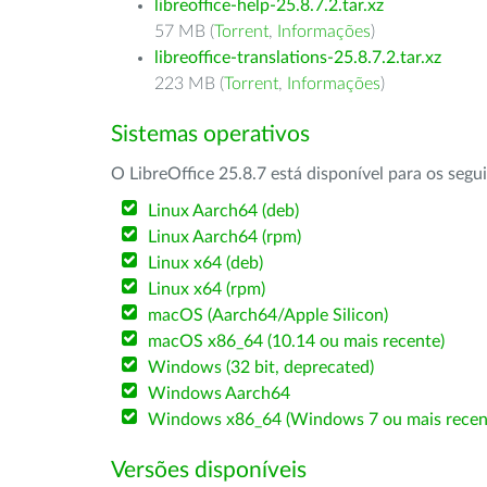
libreoffice-help-25.8.7.2.tar.xz
57 MB (
Torrent
,
Informações
)
libreoffice-translations-25.8.7.2.tar.xz
223 MB (
Torrent
,
Informações
)
Sistemas operativos
O LibreOffice 25.8.7 está disponível para os segu
Linux Aarch64 (deb)
Linux Aarch64 (rpm)
Linux x64 (deb)
Linux x64 (rpm)
macOS (Aarch64/Apple Silicon)
macOS x86_64 (10.14 ou mais recente)
Windows (32 bit, deprecated)
Windows Aarch64
Windows x86_64 (Windows 7 ou mais recen
Versões disponíveis