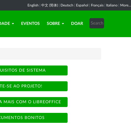
English
|
中文 (简体)
|
Deutsch
|
Español
|
Français
|
Italiano
|
More...
DADE
EVENTOS
SOBRE
DOAR
UISITOS DE SISTEMA
TE-SE AO PROJETO!
A MAIS COM O LIBREOFFICE
UMENTOS BONITOS