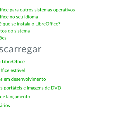
ffice para outros sistemas operativos
ffice no seu idioma
 que se instala o LibreOffice?
itos do sistema
ões
scarregar
 LibreOffice
ffice estável
es em desenvolvimento
s portáteis e imagens de DVD
 de lançamento
ários