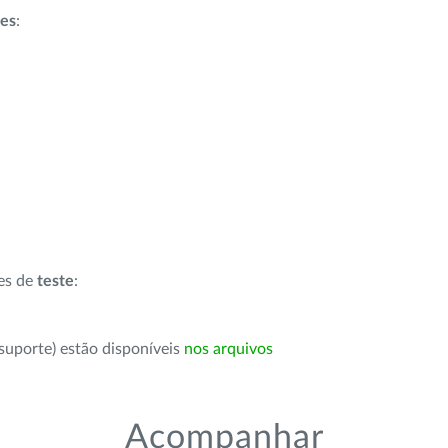
ões
:
ões de
teste
:
suporte) estão disponíveis
nos arquivos
Acompanhar