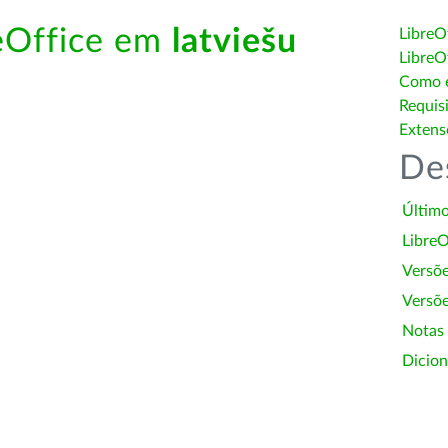
reOffice em
latviešu
LibreO
LibreO
Como é
Requis
Extens
De
Último
LibreO
Versõ
Versõe
Notas
Dicion