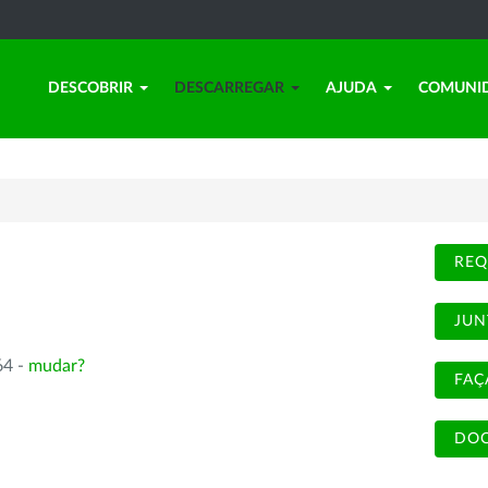
DESCOBRIR
DESCARREGAR
AJUDA
COMUNI
REQ
JUN
64 -
mudar?
FAÇ
DOC