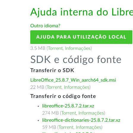
Ajuda interna do Lib
Outro idioma?
AJUDA PARA UTILIZAÇÃO LOCAL
3.5 MB (
Torrent
,
Informações
)
SDK e código fonte
Transferir o SDK
LibreOffice_25.8.7_Win_aarch64_sdk.msi
22 MB (
Torrent
,
Informações
)
Transferir o código fonte
libreoffice-25.8.7.2.tar.xz
274 MB (
Torrent
,
Informações
)
libreoffice-dictionaries-25.8.7.2.tar.xz
59 MB (
Torrent
,
Informações
)