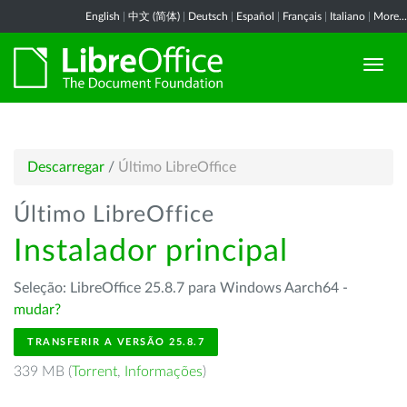
English
|
中文 (简体)
|
Deutsch
|
Español
|
Français
|
Italiano
|
More...
Descarregar
/
Último LibreOffice
Último LibreOffice
Instalador principal
Seleção: LibreOffice 25.8.7 para Windows Aarch64 -
mudar?
TRANSFERIR A VERSÃO 25.8.7
339 MB (
Torrent
,
Informações
)