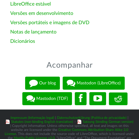
LibreOffice estável
Versões em desenvolvimento
Versões portáteis e imagens de DVD
Notas de lançamento
Dicionários
Acompanhar
Our blog
Mastodon (LibreOffice)
Mastodon (TDF)
Impressum (Informação legal)
|
Datenschutzerklärung (Política de privacidade)
|
Statutes (non-binding English translation)
-
Satzung (binding German version)
| Copyright information: Unless otherwise specified, all text and images on this
website are licensed under the
Creative Commons Attribution-Share Alike 3.0
License
. This does not include the source code of LibreOffice, which is licensed under
the
Mozilla Public License v2.0
. “LibreOffice” and “The Document Foundation” are