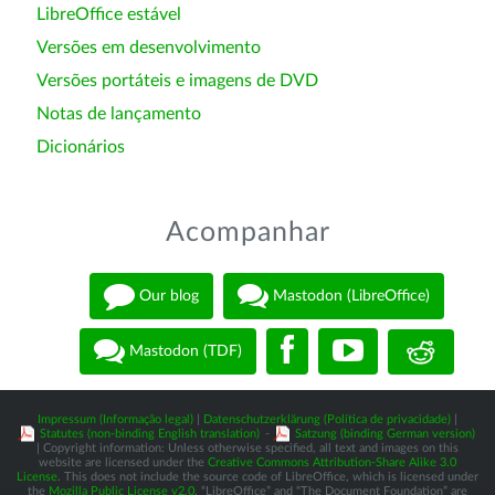
LibreOffice estável
Versões em desenvolvimento
Versões portáteis e imagens de DVD
Notas de lançamento
Dicionários
Acompanhar
Our blog
Mastodon (LibreOffice)
Mastodon (TDF)
Impressum (Informação legal)
|
Datenschutzerklärung (Política de privacidade)
|
Statutes (non-binding English translation)
-
Satzung (binding German version)
| Copyright information: Unless otherwise specified, all text and images on this
website are licensed under the
Creative Commons Attribution-Share Alike 3.0
License
. This does not include the source code of LibreOffice, which is licensed under
the
Mozilla Public License v2.0
. “LibreOffice” and “The Document Foundation” are