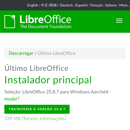
English
|
中文 (简体)
|
Deutsch
|
Español
|
Français
|
Italiano
|
More...
Descarregar
/
Último LibreOffice
Último LibreOffice
Instalador principal
Seleção: LibreOffice 25.8.7 para Windows Aarch64 -
mudar?
TRANSFERIR A VERSÃO 25.8.7
339 MB (
Torrent
,
Informações
)